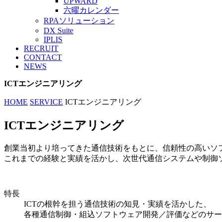
UPWARD
六曜カレンダー
RPAソリューション
DX Suite
IPLIS
RECRUIT
CONTACT
NEWS
ICTエンジニアリング
HOME
SERVICE
ICTエンジニアリング
ICTエンジニアリング
創業当初より培ってきた通信技術をもとに、信頼性の高いソ
これまでの経験と実績を活かし、次世代通信システムや制御
特長
ICTの根幹を担う通信技術の知見・実績を活かした、
各種通信制御・組込ソフトウェア開発／評価などのサー